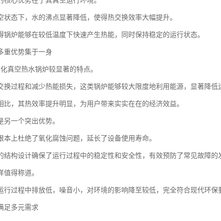
的核心优势在于其真空运行环境。
空状态下，水的沸点显著降低，使得热交换效率大幅提升。
得锅炉能够在较低温度下快速产生热能，同时保持稳定的运行状态。
多重优势集于一身
体化真空热水锅炉较显著的特点。
交换过程和减少热能损失，这类锅炉能够较大限度地利用能源，显著降低
相比，其热效率提升明显，为用户带来实实在在的经济效益。
是另一个突出优势。
根本上杜绝了氧化腐蚀问题，延长了设备使用寿命。
的结构设计确保了运行过程中的稳定性和安全性，有效预防了常见故障的
样值得称道。
运行过程中排放低，噪音小，对环境的影响降至较低，完全符合现代环保
满足多元需求