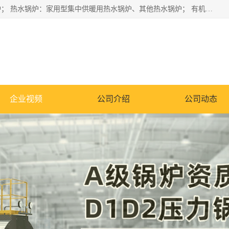
蒸汽锅炉：水管锅炉、火管锅炉、混合式锅炉、其他蒸汽锅炉； 热水锅炉：家用型集中供暖用热水锅炉、其他热水锅炉； 有机热载体锅炉； 船用蒸汽锅炉； （锅炉用辅助设备及装置）蒸汽冷凝器：表面冷凝器、混合式冷凝器、空冷式冷凝器、其他蒸汽冷凝器； 锅炉用辅助设备：节热器、蒸汽收集器、蓄能器、烟垢清除器、气体回收器、泥渣刮除器、空气预热器、其他锅炉用辅助设备；
企业视频
公司介绍
公司动态