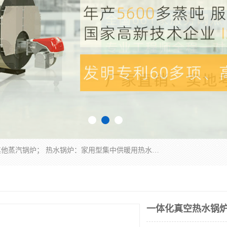
蒸汽锅炉：水管锅炉、火管锅炉、混合式锅炉、其他蒸汽锅炉； 热水锅炉：家用型集中供暖用热水锅炉、其他热水锅炉； 有机热载体锅炉； 船用蒸汽锅炉； （锅炉用辅助设备及装置）蒸汽冷凝器：表面冷凝器、混合式冷凝器、空冷式冷凝器、其他蒸汽冷凝器； 锅炉用辅助设备：节热器、蒸汽收集器、蓄能器、烟垢清除器、气体回收器、泥渣刮除器、空气预热器、其他锅炉用辅助设备；
一体化真空热水锅