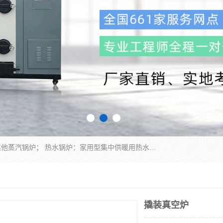
蒸汽锅炉：水管锅炉、火管锅炉、混合式锅炉、其他蒸汽锅炉； 热水锅炉：家用型集中供暖用热水锅炉、其他热水锅炉； 有机热载体锅炉； 船用蒸汽锅炉； （锅炉用辅助设备及装置）蒸汽冷凝器：表面冷凝器、混合式冷凝器、空冷式冷凝器、其他蒸汽冷凝器； 锅炉用辅助设备：节热器、蒸汽收集器、蓄能器、烟垢清除器、气体回收器、泥渣刮除器、空气预热器、其他锅炉用辅助设备；
撬装真空炉