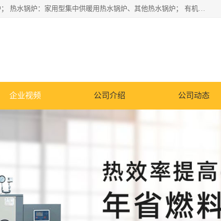
蒸汽锅炉：水管锅炉、火管锅炉、混合式锅炉、其他蒸汽锅炉； 热水锅炉：家用型集中供暖用热水锅炉、其他热水锅炉； 有机热载体锅炉； 船用蒸汽锅炉； （锅炉用辅助设备及装置）蒸汽冷凝器：表面冷凝器、混合式冷凝器、空冷式冷凝器、其他蒸汽冷凝器； 锅炉用辅助设备：节热器、蒸汽收集器、蓄能器、烟垢清除器、气体回收器、泥渣刮除器、空气预热器、其他锅炉用辅助设备；
企业视频
公司介绍
公司动态