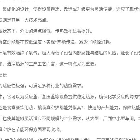
、集成化的设计，使得设备搬迁、改造或升级更为灵活便捷，适应了现代
境则是其另一大技术亮点。
压状态下，介质的沸点降低，传热效率显著提升。
真空炉能够在较低温度下实现*热能传递，减少了能源消耗。
环境有效隔绝了氧气，极大降低了设备内部腐蚀与结垢的风险，延长了设
定、洁净热源的生产工艺而言，这一特点尤为重要。
场景
的适应性极强，可满足多种行业的热能需求。
中，它可以为反应釜、蒸压釜等设备提供稳定热源，确保化学反应的均匀
还是食堂餐饮用热，撬装真空炉都能凭借其*、快速的产热能力，保障热
计也使其能够灵活适应不同规模的企业需求，从大型工厂到中小型车间，
真空炉在节能环保方面表现突出。