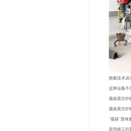
随着技术进
这种设备不
撬装真空炉
撬装真空炉
“撬装”意
现场施工的