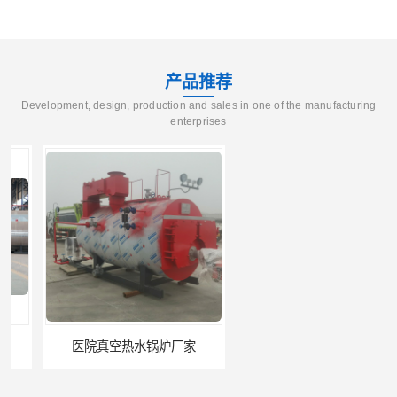
产品推荐
Development, design, production and sales in one of the manufacturing
enterprises
医院真空热水锅炉厂家
养殖真空热水锅炉厂商