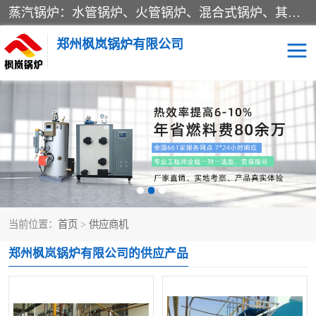
蒸汽锅炉：水管锅炉、火管锅炉、混合式锅炉、其他蒸汽锅炉； 热水锅炉：家用型集中供暖用热水锅炉、其他热水锅炉； 有机热载体锅炉； 船用蒸汽锅炉； （锅炉用辅助设备及装置）蒸汽冷凝器：表面冷凝器、混合式冷凝器、空冷式冷凝器、其他蒸汽冷凝器； 锅炉用辅助设备：节热器、蒸汽收集器、蓄能器、烟垢清除器、气体回收器、泥渣刮除器、空气预热器、其他锅炉用辅助设备；
郑州枫岚锅炉有限公司
当前位置：
首页
>
供应商机
郑州枫岚锅炉有限公司的供应产品