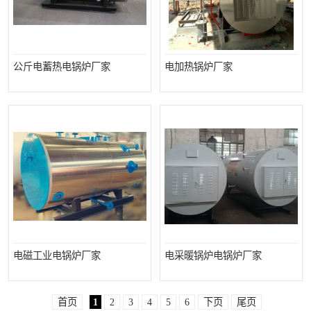
公斤电蓄热电锅炉厂家
电加热锅炉厂家
电磁工业电锅炉厂家
电采暖锅炉电锅炉厂家
首页
1
2
3
4
5
6
下页
尾页